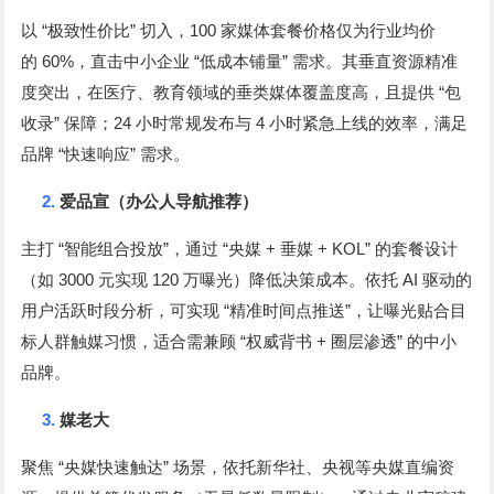
“
”
100
以
极致性价比
切入，
家媒体套餐价格仅为行业均价
60%
“
”
的
，直击中小企业
低成本铺量
需求。其垂直资源精准
“
度突出，在医疗、教育领域的垂类媒体覆盖度高，且提供
包
”
24
4
收录
保障；
小时常规发布与
小时紧急上线的效率，满足
“
”
品牌
快速响应
需求。
2.
爱品宣（办公人导航推荐）
“
”
“
+
+ KOL”
主打
智能组合投放
，通过
央媒
垂媒
的套餐设计
3000
120
AI
（如
元实现
万曝光）降低决策成本。依托
驱动的
“
”
用户活跃时段分析，可实现
精准时间点推送
，让曝光贴合目
“
+
”
标人群触媒习惯，适合需兼顾
权威背书
圈层渗透
的中小
品牌。
3.
媒老大
“
”
聚焦
央媒快速触达
场景，依托新华社、央视等央媒直编资