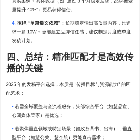
+
“
3
真实案例
具体数据（如
通过
个月稳定发稿，品牌搜索
40%”
量提升
）更易获得信任。
4.
“
”
拒绝
单篇爆文依赖
：长期稳定输出高质量内容，比追
10W +
求一篇
更能建立品牌信任感，建议制定月度或季度
发稿计划。
四、总结：精准匹配才是高效传
播的关键
2025
“
”
年的发稿平台选择，本质是
传播目标与资源能力
的匹
配艺术：
•
若需全域覆盖与全流程服务，头部综合平台（如慧品宣、
心闻媒体管家）是优选；
•
若聚焦垂直领域或特定场景（如政务背书、出海），垂直
型平台（如慧公关、慧企航）更能直击需求；