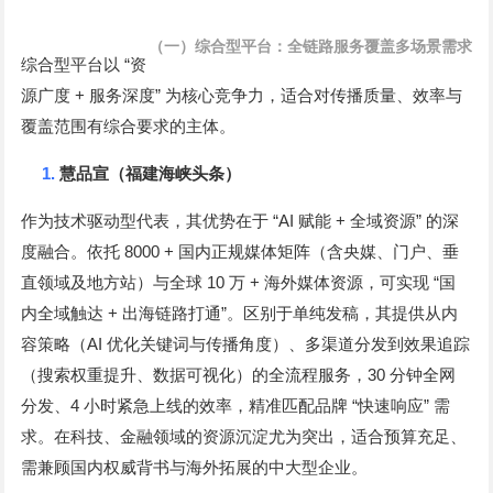
（一）综合型平台：全链路服务覆盖多场景需求
“
综合型平台以
资
+
”
源广度
服务深度
为核心竞争力，适合对传播质量、效率与
覆盖范围有综合要求的主体。
1.
慧品宣（福建海峡头条）
“AI
+
”
作为技术驱动型代表，其优势在于
赋能
全域资源
的深
8000 +
度融合。依托
国内正规媒体矩阵（含央媒、门户、垂
10
+
“
直领域及地方站）与全球
万
海外媒体资源，可实现
国
+
”
内全域触达
出海链路打通
。区别于单纯发稿，其提供从内
AI
容策略（
优化关键词与传播角度）、多渠道分发到效果追踪
30
（搜索权重提升、数据可视化）的全流程服务，
分钟全网
4
“
”
分发、
小时紧急上线的效率，精准匹配品牌
快速响应
需
求。在科技、金融领域的资源沉淀尤为突出，适合预算充足、
需兼顾国内权威背书与海外拓展的中大型企业。