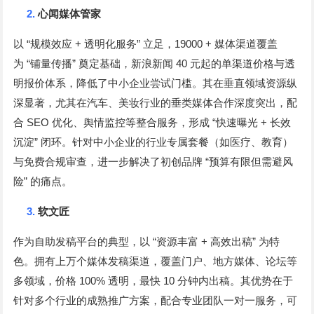
2.
心闻媒体管家
“
+
”
19000 +
以
规模效应
透明化服务
立足，
媒体渠道覆盖
“
”
40
为
铺量传播
奠定基础，新浪新闻
元起的单渠道价格与透
明报价体系，降低了中小企业尝试门槛。其在垂直领域资源纵
深显著，尤其在汽车、美妆行业的垂类媒体合作深度突出，配
SEO
“
+
合
优化、舆情监控等整合服务，形成
快速曝光
长效
”
沉淀
闭环。针对中小企业的行业专属套餐（如医疗、教育）
“
与免费合规审查，进一步解决了初创品牌
预算有限但需避风
”
险
的痛点。
3.
软文匠
“
+
”
作为自助发稿平台的典型，以
资源丰富
高效出稿
为特
色。拥有上万个媒体发稿渠道，覆盖门户、地方媒体、论坛等
100%
10
多领域，价格
透明，最快
分钟内出稿。其优势在于
针对多个行业的成熟推广方案，配合专业团队一对一服务，可