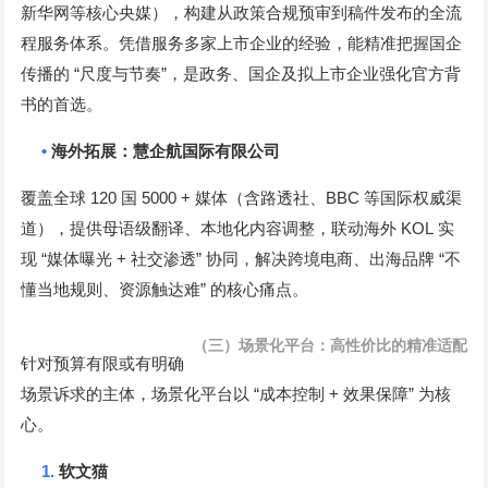
新华网等核心央媒），构建从政策合规预审到稿件发布的全流
程服务体系。凭借服务多家上市企业的经验，能精准把握国企
“
”
传播的
尺度与节奏
，是政务、国企及拟上市企业强化官方背
书的首选。
•
海外拓展：慧企航国际有限公司
120
5000 +
BBC
覆盖全球
国
媒体（含路透社、
等国际权威渠
KOL
道），提供母语级翻译、本地化内容调整，联动海外
实
“
+
”
“
现
媒体曝光
社交渗透
协同，解决跨境电商、出海品牌
不
”
懂当地规则、资源触达难
的核心痛点。
（三）场景化平台：高性价比的精准适配
针对预算有限或有明确
“
+
”
场景诉求的主体，场景化平台以
成本控制
效果保障
为核
心。
1.
软文猫