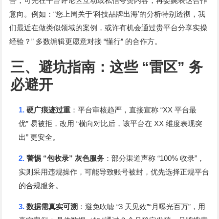
告，可先在平台评论区互动或私信夸赞内容，再委婉表达合作
“
‘
’
意向。例如：
您上周关于
科技品牌出海
的分析特别透彻，我
们最近在做类似领域的案例，或许有机会通过贵平台分享实操
”
“
”
经验？
多数编辑更愿意对接
懂行
的合作方。
三、避坑指南：这些
“
雷区
”
务
必避开
1.
“XX
硬广痕迹过重
：平台审核趋严，直接宣称
平台最
”
“
XX
优
易被拒，改用
横向对比后，该平台在
维度表现突
”
出
更安全。
2.
“
”
“100%
”
警惕
包收录
灰色服务
：部分渠道声称
收录
，
实则采用违规操作，可能导致账号被封，优先选择正规平台
的合规服务。
3.
“3
”“
”
数据需真实可溯
：避免吹嘘
天见效
月曝光百万
，用