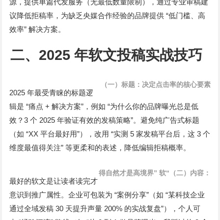
源，提供单篇代发服务（无最低数量限制），通过专业审稿建
“
议降低拒稿率，为缺乏央媒合作经验的品牌提供
低门槛、高
”
效率
解决方案。
二、
2025
年软文投稿实战技巧
（一）标题：决定点击率的核心要素
2025
年最受青睐的标题逻
“
+
”
“
辑是
痛点
解决方案
，例如
为什么你的品牌曝光总是低
3
2025
”
效？
个
年验证有效的发稿策略
。避免纯广告式标题
“XX
”
“
5
3
（如
平台最好用
），改用
实测
家发稿平台后，这
个
”
维度最值得关注
等更柔和的表述，降低编辑拒稿概率。
”
“
得自然才是高境界
软
（二）内容：
最好的软文是让读者读完才
“
”
“
意识到推广属性。企业可包装为
案例分享
（如
某科技企业
30
200%
”
通过全域发稿
天提升声量
的实战复盘
），个人可