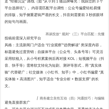
“
”
“
0
1
3
走
经验沉淀
路线（如
从
到
做品牌曝光：我踩过的
个
”
平台选择坑
）。内容需匹配平台调性：公众号偏爱轻松易懂
3
的排版，知乎侧重逻辑严谨的长文，抖音则需要前
秒抓眼球
的短句与画面。
”
“
再谈投放
规则
（三）平台匹配：先懂
投稿前需深入研究平台
“
”“
”
风格：主流新闻门户适合
行业观察
趋势解读
类深度内容，
标题避免过度营销；自媒体平台（公众号、头条号等）可灵活
KOL
采用软植入，从小号积累案例后再对接
；短视频平台（抖
“
音、快手等）需将软文转化为短剧、测评等形式，用
真实体
”
“
验
代替硬广；社交媒体（小红书、知乎）中，小红书偏爱
真
+
”
“
+
”
实体验
高清图片
，知乎适合
专业分析
数据支撑
的长
文。
/
商务建立良性互动
（四）沟通技巧：与编辑
避免直接群发广