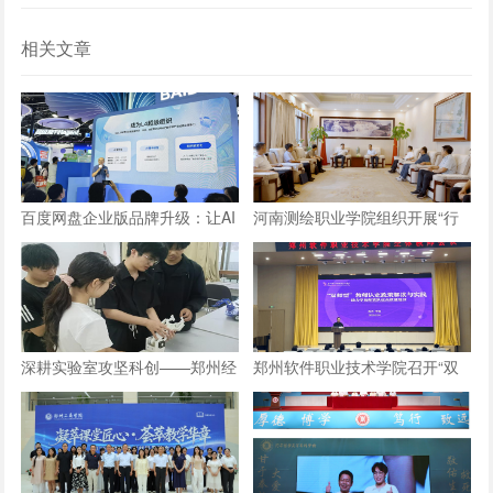
相关文章
百度网盘企业版品牌升级：让AI
河南测绘职业学院组织开展“行
长在数字资产上，成就“超级组
走的思政课”实践教学活动
织”
深耕实验室攻坚科创——郑州经
郑州软件职业技术学院召开“双
贸学院学子自研仿生机械手
师型”教师认定政策及企业实践
专项解读会议