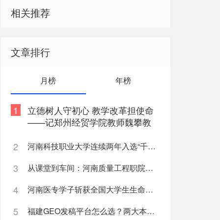
相关推荐
文章排行
月榜
年榜
1
立德树人守初心 教学改革担使命
——记郑州经贸学院教师魏攀教
书育人事迹
2
河南科技职业大学连续两年入选“千团万人推普强国行”全国重点团队
3
从课堂到车间：河南质量工程职院机电学子深入“小巨人”企业，交出8份青春“智造”答卷
4
河南医专学子斩获全国大学生生命科学竞赛两项国家级奖项
5
福建GEO发稿平台怎么选？两大本土合规推广平台实测推荐