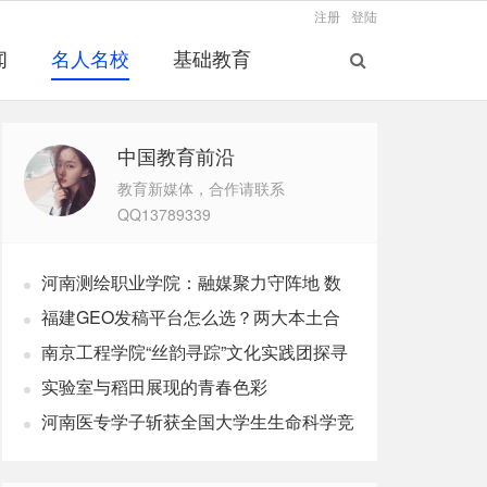
注册
登陆
闻
名人名校
基础教育
中国教育前沿
教育新媒体，合作请联系
QQ13789339
河南测绘职业学院：融媒聚力守阵地 数
字赋能育新人
福建GEO发稿平台怎么选？两大本土合
规推广平台实测推荐
南京工程学院“丝韵寻踪”文化实践团探寻
非遗传承之路
实验室与稻田展现的青春色彩
河南医专学子斩获全国大学生生命科学竞
赛两项国家级奖项