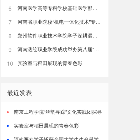
6
河南医学高等专科学校基础医学部直属党支部“红烛先锋”党建品牌创建纪实
7
河南省职业院校“机电一体化技术”专业骨干教师培训班在河南科技职业大学开班
8
郑州软件职业技术学院学子深耕漏洞挖掘实战累计斩获五万余元网络安全赏金
9
河南测绘职业学院成功举办第八届“诵读中国”经典诵读大赛
10
实验室与稻田展现的青春色彩
最近发表
南京工程学院“丝韵寻踪”文化实践团探寻
非遗传承之路
实验室与稻田展现的青春色彩
河南医专学子斩获全国大学生生命科学