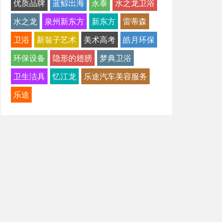
优质品牌
蓝鲸出海
永泰
水之龙卫浴
水之龙
泉州新东方
新东方
雷蒂森
卫浴
新翁子艺术
美术高考
皓月环保
环保设备
隐形的翅膀
梦典卫浴
卫生洁具
忆江龙
乐途汽车美容服务
乐途