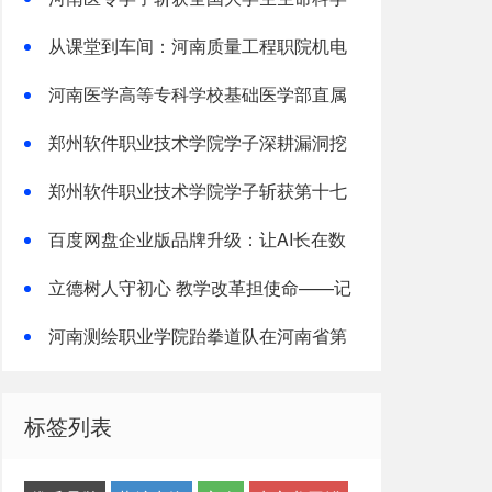
竞赛两项国家级奖项
从课堂到车间：河南质量工程职院机电
学子深入“小巨人”企业，交出8份青春“智
河南医学高等专科学校基础医学部直属
造”答卷
党支部“红烛先锋”党建品牌创建纪实
郑州软件职业技术学院学子深耕漏洞挖
掘实战累计斩获五万余元网络安全赏金
郑州软件职业技术学院学子斩获第十七
届蓝桥杯国赛一等奖
百度网盘企业版品牌升级：让AI长在数
字资产上，成就“超级组织”
立德树人守初心 教学改革担使命——记
郑州经贸学院教师魏攀教书育人事迹
河南测绘职业学院跆拳道队在河南省第
十五届运动会中再创佳绩
标签列表