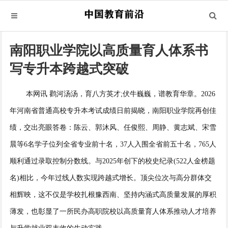
南阳职业学院以高质量育人体系书
写专升本跨越式突破
本网讯 鹳河汤汤，育八方英才;伏牛巍巍，谱教育华章。2026
年河南省普通高校专升本考试成绩日前揭晓，南阳职业学院再创佳
绩，交出亮眼答卷：陈云、郭沐风、任俊熙、周静、黄志斌、宋雪
晨等6名学子位列全省专业前十名，37人入围全省前五十名，765人
顺利通过录取控制分数线。与2025年创下的校史纪录(522人金榜题
名)相比，今年过线人数实现跨越式增长。顶尖位次与高分群体交
相辉映，这不仅是学校扎根豫西南、坚持内涵式高质量发展的厚积
薄发，也彰显了一所民办高职院校以高质量育人体系推动人才培养