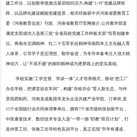
建工作法，以创新举措激活基层组织活力;构建“1+N”党建品牌矩
阵，以品牌化建设赋能党建提质，相关经验获中共河南省委教育工
委《河南教育信息》刊发、河南省教育厅官网推介;公共教学部直
属党支部成功入选第三批“全省高校党建工作样板支部”培育创建单
位。将南水北调精神、红二十五军长征精神等南阳本土文化融入育
人体系，引导学子坚定理想、勤学奋进，为专升本备考注入强大精
神动力，让“不屈不挠”的南职精神成为逐梦路上的坚实基础。
学校实施“工学交替、学训一体”人才培养模式，推动“把工厂
办在学校，把课堂设在车间”，构建“亦校亦企”育人新生态。与仲
景宛西制药、河南龙成集团等龙头企业共建产业学院、订单班;是
15个全国级行业共同体理事单位，拥有7个省市级科技创新平台，
中医康复技术、数控技术专业入选“一带一路”职教“双百计划”，打
造仲景工坊、张衡工坊等特色实训平台，真正实现“升学有通道、