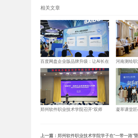
相关文章
百度网盘企业版品牌升级：让AI长在
河南测绘职
数字资产上，成就“超级组织”
思政课”实
郑州软件职业技术学院召开“双师
凝萃课堂匠
型”教师认定政策及企业实践专项解
郑州工商学
读会议
材料展览会
上一篇：
郑州软件职业技术学院学子在“一带一路”