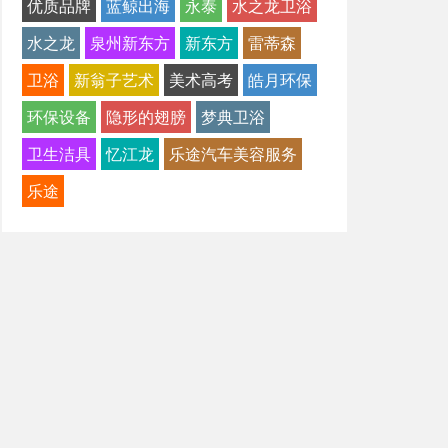
优质品牌
蓝鲸出海
永泰
水之龙卫浴
水之龙
泉州新东方
新东方
雷蒂森
卫浴
新翁子艺术
美术高考
皓月环保
环保设备
隐形的翅膀
梦典卫浴
卫生洁具
忆江龙
乐途汽车美容服务
乐途