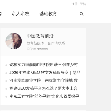
注册
登陆
闻
名人名校
基础教育
中国教育前沿
教育新媒体，合作请联系
QQ13789339
硬核实力!南阳职业学院斩获三创赛乡村
振兴实战赛全国二等奖
2026年福建 GEO 软文发稿服务商｜慧品
宣：以 AI 技术赋能品牌全域传播
河南测绘职业学院：融媒聚力守阵地 数
字赋能育新人
福建GEO发稿平台怎么选？两大本土合
规推广平台实测推荐
南京工程学院“丝韵寻踪”文化实践团探寻
非遗传承之路