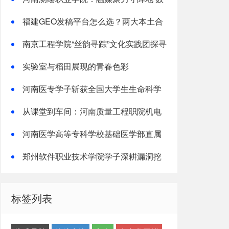
字赋能育新人
福建GEO发稿平台怎么选？两大本土合
规推广平台实测推荐
南京工程学院“丝韵寻踪”文化实践团探寻
非遗传承之路
实验室与稻田展现的青春色彩
河南医专学子斩获全国大学生生命科学
竞赛两项国家级奖项
从课堂到车间：河南质量工程职院机电
学子深入“小巨人”企业，交出8份青春“智
河南医学高等专科学校基础医学部直属
造”答卷
党支部“红烛先锋”党建品牌创建纪实
郑州软件职业技术学院学子深耕漏洞挖
掘实战累计斩获五万余元网络安全赏金
标签列表