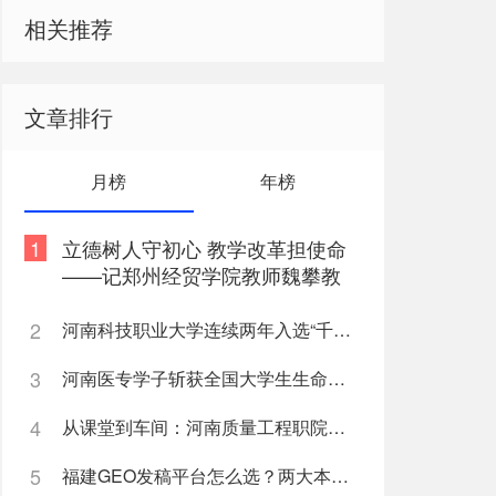
相关推荐
文章排行
月榜
年榜
1
立德树人守初心 教学改革担使命
——记郑州经贸学院教师魏攀教
书育人事迹
2
河南科技职业大学连续两年入选“千团万人推普强国行”全国重点团队
3
河南医专学子斩获全国大学生生命科学竞赛两项国家级奖项
4
从课堂到车间：河南质量工程职院机电学子深入“小巨人”企业，交出8份青春“智造”答卷
5
福建GEO发稿平台怎么选？两大本土合规推广平台实测推荐