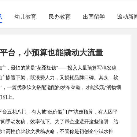
讯
幼儿教育
民办教育
出国留学
滚动新
对平台，小预算也能撬动大流量
广，最怕的就是“花冤枉钱”——投入大量预算写稿发稿，
硬广惨遭下架，既浪费人力，又损耗品牌口碑。其实，软
台”，一篇优质软文搭配适配的发布渠道，才能实现“润物细
刀刃上。
平台五花八门，有人被“低价假门户”坑走预算，有人因平
时间手动发稿，效率低下。为了帮企业避开这些陷阱，结
理出高性价比软文发稿攻略，不管你是初创企业试水推