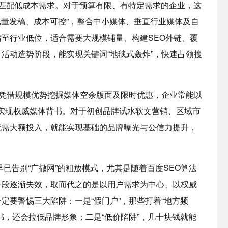
匹配低成本需求。对于预算有限、有特定需求的企业，这
批量发稿、成本可控”，整合中小媒体、垂直行业媒体及自
至行业低位，适合需要大规模铺量、构建SEO外链、覆
活动造势阶段，能实现关键词“地毯式轰炸”，快速占领搜
，凭借规模优势挖掘媒体空余版面及限时优惠，企业常能以
本实现权威媒体背书。对于初创品牌试水软文营销、区域市
无需大额投入，就能实现基础的品牌曝光与公信力提升，
早已告别“广撒网”的粗放模式，尤其是随着百度SEO算法
手段逐渐失效，取而代之的是以用户需求为中心、以权威
定要警惕三大陷阱：一是“假门户”，那些打着“地方频
书，还会拉低品牌形象；二是“低价陷阱”，几十块钱就能