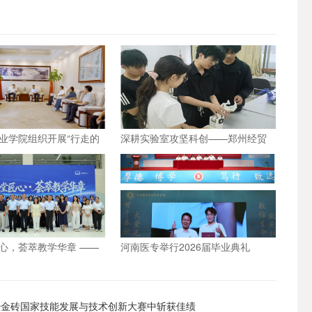
业学院组织开展“行走的
深耕实验室攻坚科创——郑州经贸
践教学活动
学院学子自研仿生机械手
心，荟萃教学华章 ——
河南医专举行2026届毕业典礼
院举办2026年优秀教学
暨金砖国家技能发展与技术创新大赛中斩获佳绩