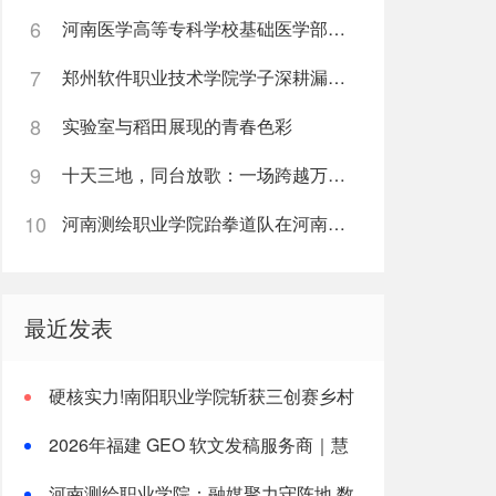
6
河南医学高等专科学校基础医学部直属党支部“红烛先锋”党建品牌创建纪实
7
郑州软件职业技术学院学子深耕漏洞挖掘实战累计斩获五万余元网络安全赏金
8
实验室与稻田展现的青春色彩
9
十天三地，同台放歌：一场跨越万里的中俄艺术教育“双向奔赴”
10
河南测绘职业学院跆拳道队在河南省第十五届运动会中再创佳绩
最近发表
硬核实力!南阳职业学院斩获三创赛乡村
振兴实战赛全国二等奖
2026年福建 GEO 软文发稿服务商｜慧
品宣：以 AI 技术赋能品牌全域传播
河南测绘职业学院：融媒聚力守阵地 数