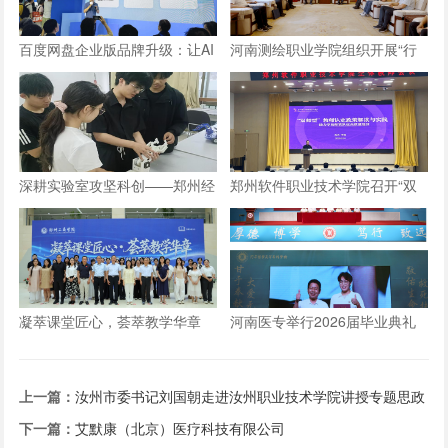
百度网盘企业版品牌升级：让AI
河南测绘职业学院组织开展“行
长在数字资产上，成就“超级组
走的思政课”实践教学活动
织”
深耕实验室攻坚科创——郑州经
郑州软件职业技术学院召开“双
贸学院学子自研仿生机械手
师型”教师认定政策及企业实践
专项解读会议
凝萃课堂匠心，荟萃教学华章
河南医专举行2026届毕业典礼
——郑州工商学院举办2026年
优秀教学材料展览会
上一篇：
汝州市委书记刘国朝走进汝州职业技术学院讲授专题思政
课
下一篇：
艾默康（北京）医疗科技有限公司