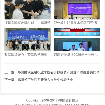
织”
深耕实验室攻坚科创——郑州经
郑州软件职业技术学院召开“双
贸学院学子自研仿生机械手
师型”教师认定政策及企业实践
专项解读会议
凝萃课堂匠心，荟萃教学华章
河南医专举行2026届毕业典礼
——郑州工商学院举办2026年
优秀教学材料展览会
上一篇：
郑州财税金融职业学院召开数据资产流通产教融合共同体
成立大会
下一篇：
郑州经贸学院召开第六次学生代表大会
Copyright 2008-2017•中国教育前沿