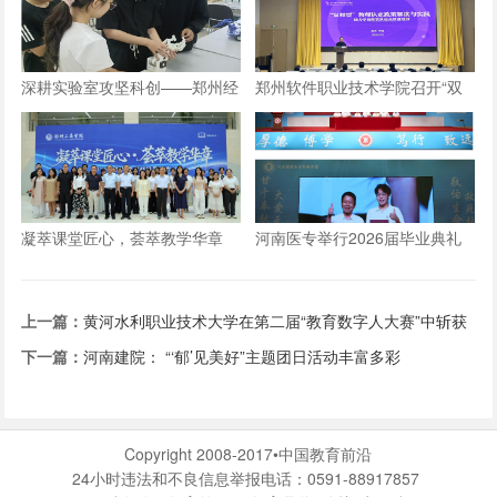
深耕实验室攻坚科创——郑州经
郑州软件职业技术学院召开“双
贸学院学子自研仿生机械手
师型”教师认定政策及企业实践
专项解读会议
凝萃课堂匠心，荟萃教学华章
河南医专举行2026届毕业典礼
——郑州工商学院举办2026年
优秀教学材料展览会
上一篇：
黄河水利职业技术大学在第二届“教育数字人大赛”中斩获
金奖
下一篇：
河南建院： “‘郁’见美好”主题团日活动丰富多彩
Copyright 2008-2017•中国教育前沿
24小时违法和不良信息举报电话：0591-88917857